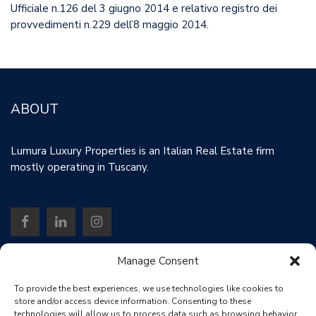
Ufficiale n.126 del 3 giugno 2014 e relativo registro dei
provvedimenti n.229 dell’8 maggio 2014.
ABOUT
Lumura Luxury Properties is an Italian Real Estate firm
mostly operating in Tuscany.
Manage Consent
Contact
To provide the best experiences, we use technologies like cookies to
store and/or access device information. Consenting to these
technologies will allow us to process data such as browsing behavior
Viale Agostino Marti, 415 - Lucca - Italy